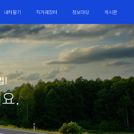
내차팔기
직거래장터
정보마당
게시판